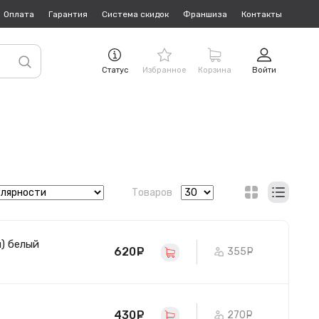
Оплата
Гарантия
Система скидок
Франшиза
Контакты
Статус
Избранное
Корзина
Войти
Товаров
я) белый
620
руб.
355
руб.
430
руб.
270
руб.