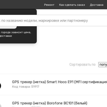
Ремонт
Как сделать заказ
Доставка
пок —
Барнаул
?
ть город
 города зависит цена,
доставки
Сортировать по
GPS трекер (метка) Smart Hoco E91 (MFI сертификаци
Код товара: 51917
GPS трекер (метка) Borofone BC101 (белый)