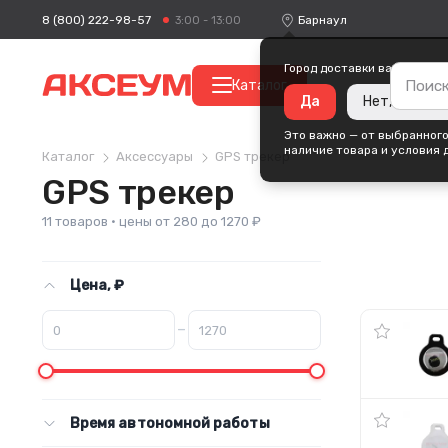
8 (800) 222-98-57
Барнаул
3:00 - 13:00
Город доставки ваших поку
Каталог
Да
Нет, измени
Это важно — от выбранного
наличие товара и условия 
Каталог
Аксессуары
GPS трекер
GPS трекер
11 товаров · цены от 280 до 1270 ₽
Цена, ₽
–
Время автономной работы