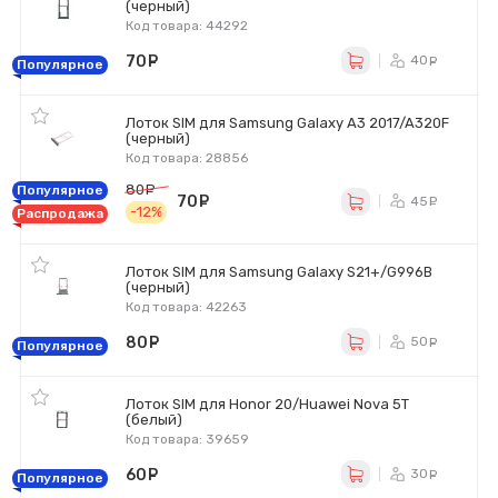
(черный)
Код товара: 44292
70
руб.
40
ру
Популярное
Лоток SIM для Samsung Galaxy A3 2017/A320F
(черный)
Код товара: 28856
80
руб.
Популярное
70
руб.
45
ру
-12%
Распродажа
Лоток SIM для Samsung Galaxy S21+/G996B
(черный)
Код товара: 42263
80
руб.
50
ру
Популярное
Лоток SIM для Honor 20/Huawei Nova 5T
(белый)
Код товара: 39659
60
руб.
30
ру
Популярное