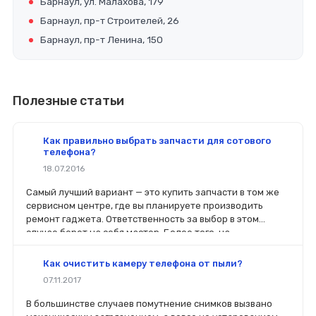
Барнаул, ул. Малахова, 179
Барнаул, пр-т Строителей, 26
Барнаул, пр-т Ленина, 150
Полезные статьи
Как правильно выбрать запчасти для сотового
телефона?
18.07.2016
Самый лучший вариант — это купить запчасти в том же
сервисном центре, где вы планируете производить
ремонт гаджета. Ответственность за выбор в этом
случае берет на себя мастер. Более того, на
комплектующие будет распространяться гарантия. Если
вы планируете делать ремонт самостоятельно, то выбор
Как очистить камеру телефона от пыли?
деталей определит его качество. Желательно, чтобы
07.11.2017
перед покупкой нового модуля старый был в руках. Так
легче сориентироваться в разъемах, элементах
В большинстве случаев помутнение снимков вызвано
крепления, электрических параметрах и прочих