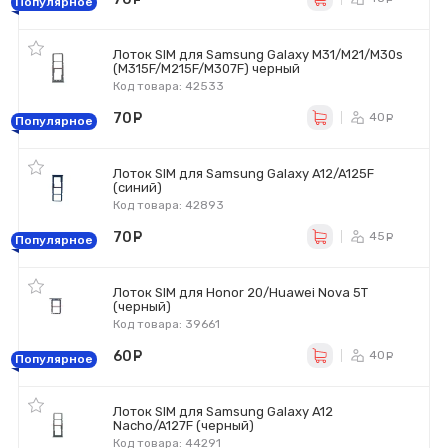
Популярное
Лоток SIM для Samsung Galaxy M31/M21/M30s
(M315F/M215F/M307F) черный
Код товара: 42533
70
руб.
40
ру
Популярное
Лоток SIM для Samsung Galaxy A12/A125F
(синий)
Код товара: 42893
70
руб.
45
ру
Популярное
Лоток SIM для Honor 20/Huawei Nova 5T
(черный)
Код товара: 39661
60
руб.
40
ру
Популярное
Лоток SIM для Samsung Galaxy A12
Nacho/A127F (черный)
Код товара: 44291