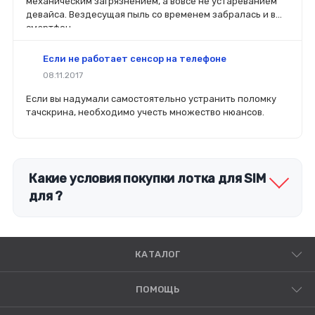
механическим загрязнением, а вовсе не устареванием
характеристиках.
девайса. Вездесущая пыль со временем забралась и в
смартфон.
Если не работает сенсор на телефоне
08.11.2017
Если вы надумали самостоятельно устранить поломку
тачскрина, необходимо учесть множество нюансов.
Какие условия покупки лотка для SIM
для ?
КАТАЛОГ
ПОМОЩЬ