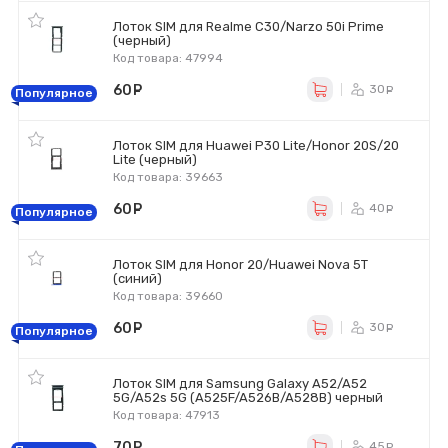
Лоток SIM для Realme C30/Narzo 50i Prime
(черный)
Код товара: 47994
60
руб.
30
ру
Популярное
Лоток SIM для Huawei P30 Lite/Honor 20S/20
Lite (черный)
Код товара: 39663
60
руб.
40
ру
Популярное
Лоток SIM для Honor 20/Huawei Nova 5T
(синий)
Код товара: 39660
60
руб.
30
ру
Популярное
Лоток SIM для Samsung Galaxy A52/A52
5G/A52s 5G (A525F/A526B/A528B) черный
Код товара: 47913
70
руб.
45
ру