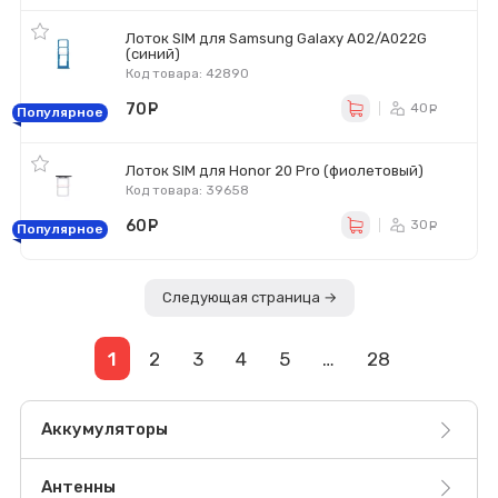
Лоток SIM для Samsung Galaxy A02/A022G
(синий)
Код товара: 42890
70
руб.
40
ру
Популярное
Лоток SIM для Honor 20 Pro (фиолетовый)
Код товара: 39658
60
руб.
30
ру
Популярное
Следующая страница →
1
2
3
4
5
…
28
Аккумуляторы
Антенны