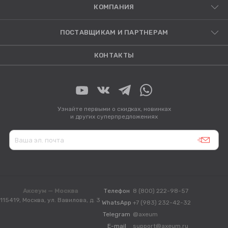
КОМПАНИЯ
ПОСТАВЩИКАМ И ПАРТНЕРАМ
КОНТАКТЫ
Узнайте первыми о скидках, новинках
и других суперпредложениях
Аксеум — Москва
Телефон
8 (800) 222-98-57
115419, Москва, ул. Вавилова, д. 3
WhatsApp
+7 (983) 232-42-32
Telegram
@axeum
E-mail
support@axeum.ru