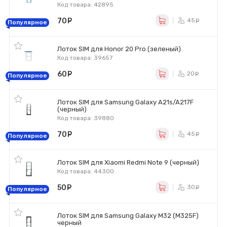
Код товара: 42895
70
руб.
45
ру
Популярное
Лоток SIM для Honor 20 Pro (зеленый)
Код товара: 39657
60
руб.
20
ру
Популярное
Лоток SIM для Samsung Galaxy A21s/A217F
(черный)
Код товара: 39880
70
руб.
45
ру
Популярное
Лоток SIM для Xiaomi Redmi Note 9 (черный)
Код товара: 44300
50
руб.
30
ру
Популярное
Лоток SIM для Samsung Galaxy M32 (M325F)
черный