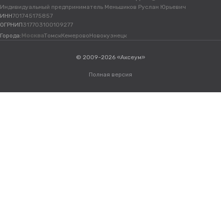
Индивидуальный предприниматель Меньшиков Руслан Юрьевич
ИНН
701745175857
ОГРНИП
317703100109277
Города:
Москва
Томск
Кемерово
Новокузнецк
© 2009-2026 «Аксеум»
Полная версия