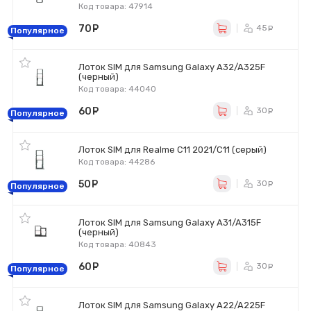
Код товара: 47914
70
руб.
45
ру
Популярное
Лоток SIM для Samsung Galaxy A32/A325F
(черный)
Код товара: 44040
60
руб.
30
ру
Популярное
Лоток SIM для Realme C11 2021/C11 (серый)
Код товара: 44286
50
руб.
30
ру
Популярное
Лоток SIM для Samsung Galaxy A31/A315F
(черный)
Код товара: 40843
60
руб.
30
ру
Популярное
Лоток SIM для Samsung Galaxy A22/A225F