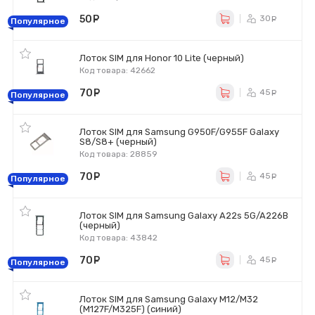
50
руб.
30
ру
Популярное
Лоток SIM для Honor 10 Lite (черный)
Код товара: 42662
70
руб.
45
ру
Популярное
Лоток SIM для Samsung G950F/G955F Galaxy
S8/S8+ (черный)
Код товара: 28859
70
руб.
45
ру
Популярное
Лоток SIM для Samsung Galaxy A22s 5G/A226B
(черный)
Код товара: 43842
70
руб.
45
ру
Популярное
Лоток SIM для Samsung Galaxy M12/M32
(M127F/M325F) (синий)