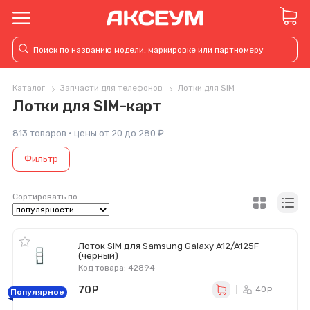
Каталог
Запчасти для телефонов
Лотки для SIM
Лотки для SIM-карт
813 товаров · цены от 20 до 280 ₽
Фильтр
Сортировать по
Лоток SIM для Samsung Galaxy A12/A125F
(черный)
Код товара: 42894
70
руб.
40
ру
Популярное