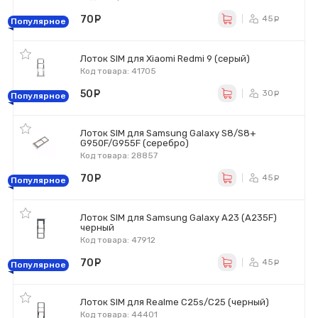
70
руб.
45
ру
Популярное
Лоток SIM для Xiaomi Redmi 9 (серый)
Код товара: 41705
50
руб.
30
ру
Популярное
Лоток SIM для Samsung Galaxy S8/S8+
G950F/G955F (серебро)
Код товара: 28857
70
руб.
45
ру
Популярное
Лоток SIM для Samsung Galaxy A23 (A235F)
черный
Код товара: 47912
70
руб.
45
ру
Популярное
Лоток SIM для Realme C25s/C25 (черный)
Код товара: 44401