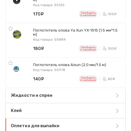
Код товара: 55125
Сообщить
170
руб.
105
ру
o наличии
Поглотитель олова Ya Xun YX-1515 (1.5 мм*1.5
м)
Код товара: 55884
Сообщить
180
руб.
100
ру
o наличии
Поглотитель олова Aixun (2.0 мм/1.5 м)
Код товара: 55978
Сообщить
140
руб.
80
ру
o наличии
Жидкости и спреи
Клей
Оплетка для выпайки