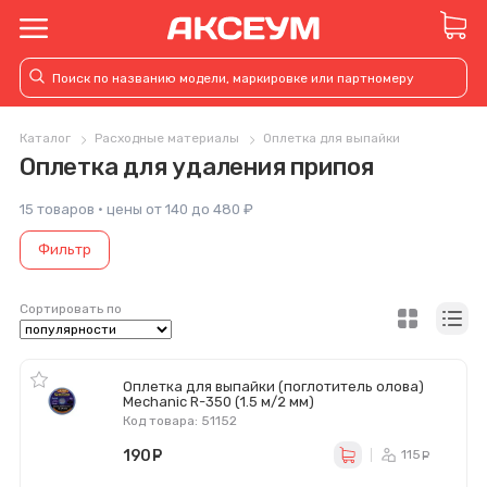
Каталог
Расходные материалы
Оплетка для выпайки
Оплетка для удаления припоя
15 товаров · цены от 140 до 480 ₽
Фильтр
Сортировать по
Оплетка для выпайки (поглотитель олова)
Mechanic R-350 (1.5 м/2 мм)
Код товара: 51152
190
руб.
115
ру