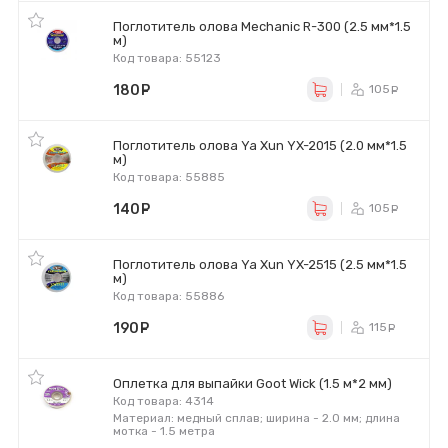
Поглотитель олова Mechanic R-300 (2.5 мм*1.5
м)
Код товара: 55123
180
руб.
105
ру
Поглотитель олова Ya Xun YX-2015 (2.0 мм*1.5
м)
Код товара: 55885
140
руб.
105
ру
Поглотитель олова Ya Xun YX-2515 (2.5 мм*1.5
м)
Код товара: 55886
190
руб.
115
ру
Оплетка для выпайки Goot Wick (1.5 м*2 мм)
Код товара: 4314
Материал: медный сплав; ширина - 2.0 мм; длина
мотка - 1.5 метра