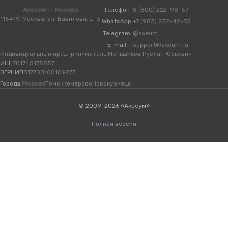
Аксеум — Москва
Телефон
8 (800) 222-98-57
115419, Москва, ул. Вавилова, д. 3
WhatsApp
+7 (983) 232-42-32
Telegram
@axeum
E-mail
support@axeum.ru
Индивидуальный предприниматель Меньшиков Руслан Юрьевич
ИНН
701745175857
ОГРНИП
317703100109277
Города:
Москва
Томск
Кемерово
Новокузнецк
© 2009-2026 «Аксеум»
Полная версия