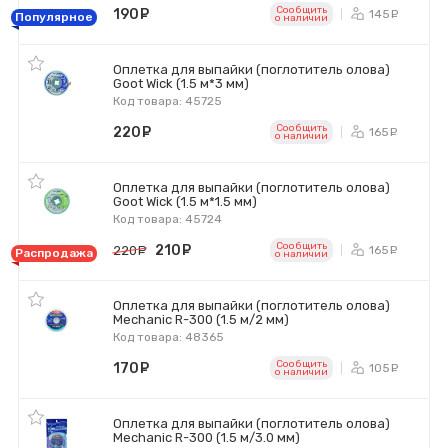
Сообщить
190
руб.
145
ру
Популярное
o наличии
Оплетка для выпайки (поглотитель олова)
Goot Wick (1.5 м*3 мм)
Код товара: 45725
Сообщить
220
руб.
165
ру
o наличии
Оплетка для выпайки (поглотитель олова)
Goot Wick (1.5 м*1.5 мм)
Код товара: 45724
Сообщить
210
руб.
165
220
руб.
ру
Распродажа
o наличии
Оплетка для выпайки (поглотитель олова)
Mechanic R-300 (1.5 м/2 мм)
Код товара: 48365
Сообщить
170
руб.
105
ру
o наличии
Оплетка для выпайки (поглотитель олова)
Mechanic R-300 (1.5 м/3.0 мм)