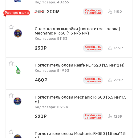
Код товара: 48366
Сообщить
200
руб.
115
210
руб.
ру
Распродажа
o наличии
Оплетка для выпайки (поглотитель олова)
Mechanic R-350 (1.5 м/3 мм)
Код товара: 51153
Сообщить
230
руб.
135
ру
o наличии
Поглотитель олова Relife RL-1520 (1.5 мм*2 м)
Код товара: 54993
Сообщить
480
руб.
270
ру
o наличии
Поглотитель олова Mechanic R-300 (3.5 мм*1.5
м)
Код товара: 55124
Сообщить
220
руб.
125
ру
o наличии
Поглотитель олова Mechanic R-350 (1.5 мм*1.5
м)