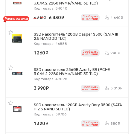
3.0/M.2 2280 NVMe/NAND 3D TLC)
Код товара: 54040
Сообщить
6 430
руб.
4 640
6 610
руб.
р
Распродажа
o наличии
SSD накопитель 128GB Casper S500 (SATA III
2.5 NAND 3D TLC)
Код товара: 46888
Сообщить
1 260
руб.
940
ру
o наличии
SSD накопитель 256GB Azerty BR (PCI-E
3.0/M.2 2280 NVMe/NAND 3D TLC)
Код товара: 49098
Сообщить
3 990
руб.
3 010
р
o наличии
SSD накопитель 120GB Azerty Bory R500 (SATA
III 2.5 NAND 3D TLC)
Код товара: 39706
Сообщить
1 320
руб.
880
ру
o наличии