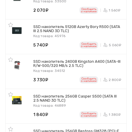
Код товара: 33500
Сообщить
2 070
руб.
1 560
р
o наличии
SSD накопитель 512GB Azerty Bory R500 (SATA
III 2.5 NAND 3D TLC)
Код товара: 45976
Сообщить
5 740
руб.
5 060
р
o наличии
SSD накопитель 240GB Kingston A400 (SATA-III
R/W-500/320 MB/s 2.5 TLC)
Код товара: 34512
Сообщить
3 730
руб.
2 800
р
o наличии
SSD накопитель 256GB Casper S500 (SATA III
2.5 NAND 3D TLC)
Код товара: 46889
Сообщить
1 840
руб.
1 380
р
o наличии
SSD накопитель 256GB Bestoss GM328 (PCI-E