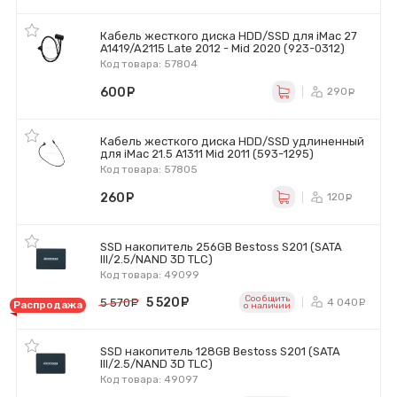
Кабель жесткого диска HDD/SSD для iMac 27
A1419/A2115 Late 2012 - Mid 2020 (923-0312)
Код товара: 57804
600
руб.
290
ру
Кабель жесткого диска HDD/SSD удлиненный
для iMac 21.5 A1311 Mid 2011 (593-1295)
Код товара: 57805
260
руб.
120
ру
SSD накопитель 256GB Bestoss S201 (SATA
III/2.5/NAND 3D TLC)
Код товара: 49099
Сообщить
5 520
руб.
4 040
5 570
руб.
р
Распродажа
o наличии
SSD накопитель 128GB Bestoss S201 (SATA
III/2.5/NAND 3D TLC)
Код товара: 49097