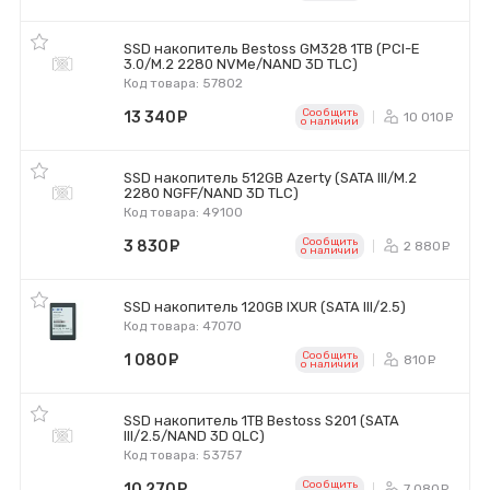
SSD накопитель Bestoss GM328 1TB (PCI-E
3.0/M.2 2280 NVMe/NAND 3D TLC)
Код товара: 57802
Сообщить
13 340
руб.
10 010
р
o наличии
SSD накопитель 512GB Azerty (SATA III/M.2
2280 NGFF/NAND 3D TLC)
Код товара: 49100
Сообщить
3 830
руб.
2 880
р
o наличии
SSD накопитель 120GB IXUR (SATA III/2.5)
Код товара: 47070
Сообщить
1 080
руб.
810
ру
o наличии
SSD накопитель 1TB Bestoss S201 (SATA
III/2.5/NAND 3D QLC)
Код товара: 53757
Сообщить
10 270
руб.
7 080
р