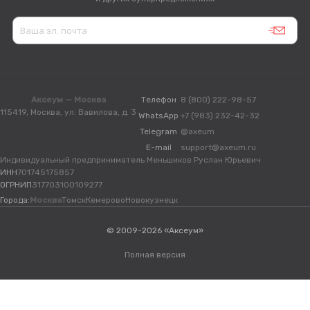
Аксеум — Москва
Телефон
8 (800) 222-98-57
115419, Москва, ул. Вавилова, д. 3
WhatsApp
+7 (983) 232-42-32
Telegram
@axeum
E-mail
support@axeum.ru
Индивидуальный предприниматель Меньшиков Руслан Юрьевич
ИНН
701745175857
ОГРНИП
317703100109277
Города:
Москва
Томск
Кемерово
Новокузнецк
© 2009-2026 «Аксеум»
Полная версия