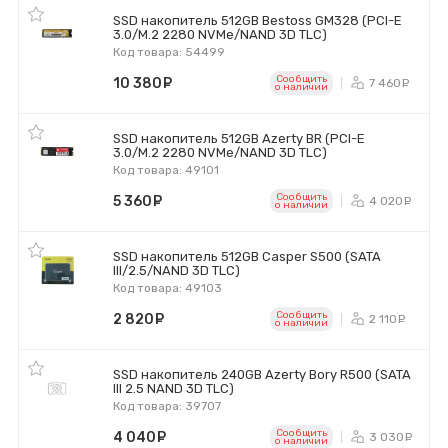
SSD накопитель 512GB Bestoss GM328 (PCI-E
3.0/M.2 2280 NVMe/NAND 3D TLC)
Код товара: 54499
Сообщить
10 380
руб.
7 460
р
o наличии
SSD накопитель 512GB Azerty BR (PCI-E
3.0/M.2 2280 NVMe/NAND 3D TLC)
Код товара: 49101
Сообщить
5 360
руб.
4 020
р
o наличии
SSD накопитель 512GB Casper S500 (SATA
III/2.5/NAND 3D TLC)
Код товара: 49103
Сообщить
2 820
руб.
2 110
ру
o наличии
SSD накопитель 240GB Azerty Bory R500 (SATA
III 2.5 NAND 3D TLC)
Код товара: 39707
Сообщить
4 040
руб.
3 030
р
o наличии