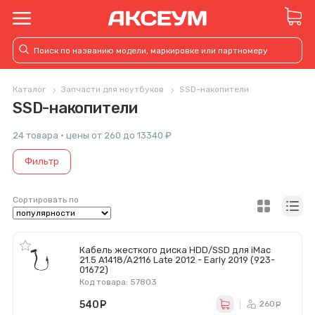
Каталог
Запчасти для ноутбуков
SSD-накопители
SSD-накопители
24 товара · цены от 260 до 13340 ₽
Фильтр
Сортировать по
Кабель жесткого диска HDD/SSD для iMac
21.5 A1418/A2116 Late 2012 - Early 2019 (923-
01672)
Код товара: 57803
540
руб.
260
ру