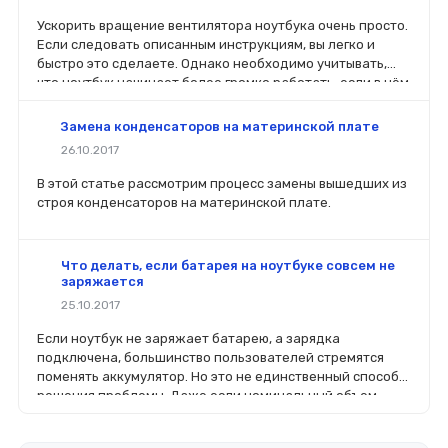
Ускорить вращение вентилятора ноутбука очень просто.
Если следовать описанным инструкциям, вы легко и
быстро это сделаете. Однако необходимо учитывать,
что ноутбук начинает более громко работать, если в нём
увеличить мощности работы вентилятора.
Замена конденсаторов на материнской плате
26.10.2017
В этой статье рассмотрим процесс замены вышедших из
строя конденсаторов на материнской плате.
Что делать, если батарея на ноутбуке совсем не
заряжается
25.10.2017
Если ноутбук не заряжает батарею, а зарядка
подключена, большинство пользователей стремятся
поменять аккумулятор. Но это не единственный способ
решения проблемы. Даже если номинальный объем
батареи стал меньше, чем заявлено производителей, не
стоит спешить ее менять.