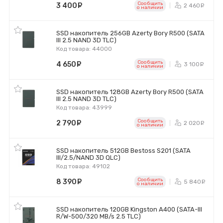
Сообщить
3 400
руб.
2 460
р
o наличии
SSD накопитель 256GB Azerty Bory R500 (SATA
III 2.5 NAND 3D TLC)
Код товара: 44000
Сообщить
4 650
руб.
3 100
р
o наличии
SSD накопитель 128GB Azerty Bory R500 (SATA
III 2.5 NAND 3D TLC)
Код товара: 43999
Сообщить
2 790
руб.
2 020
р
o наличии
SSD накопитель 512GB Bestoss S201 (SATA
III/2.5/NAND 3D QLC)
Код товара: 49102
Сообщить
8 390
руб.
5 840
р
o наличии
SSD накопитель 120GB Kingston A400 (SATA-III
R/W-500/320 MB/s 2.5 TLC)